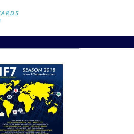
Official Website
WARDS
4