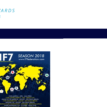
Official Website
WARDS
4