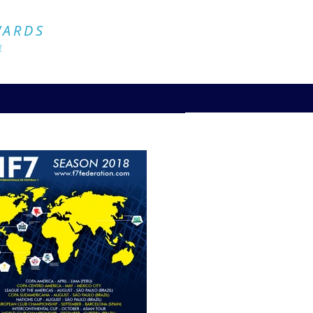
Official Website
WARDS
4