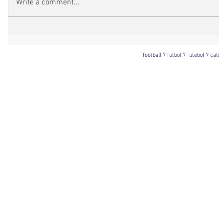
Write a comment...
football 7 futbol 7 futebol 7 ca
Football 7 International