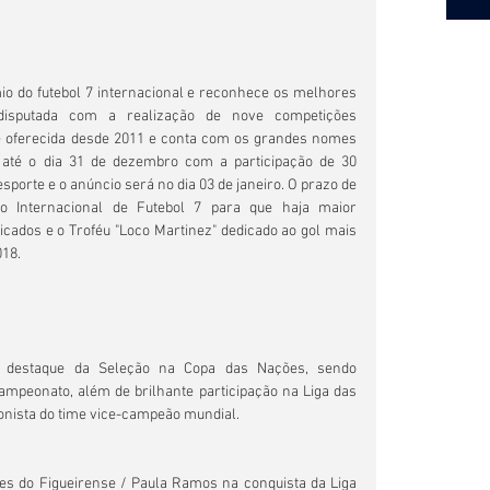
io do futebol 7 internacional e reconhece os melhores 
sputada com a realização de nove competições 
é oferecida desde 2011 e conta com os grandes nomes 
 até o dia 31 de dezembro com a participação de 30 
porte e o anúncio será no dia 03 de janeiro. O prazo de 
ão Internacional de Futebol 7 para que haja maior 
cados e o Troféu "Loco Martinez" dedicado ao gol mais 
018.
e destaque da Seleção na Copa das Nações, sendo 
mpeonato, além de brilhante participação na Liga das 
onista do time vice-campeão mundial.
ues do Figueirense / Paula Ramos na conquista da Liga 