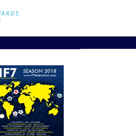
Official Website
WARDS
4