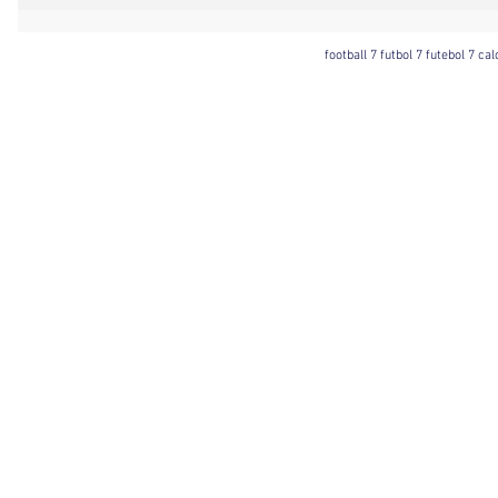
football 7 futbol 7 futebol 7 ca
Football 7 International