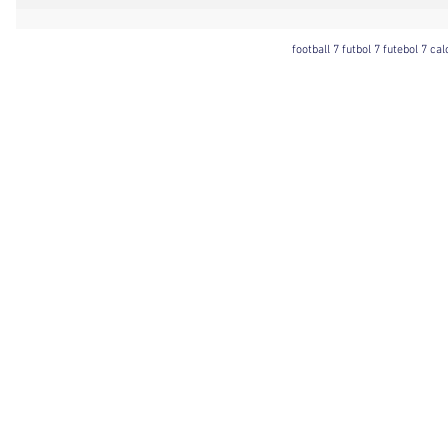
football 7 futbol 7 futebol 7 ca
Football 7 International