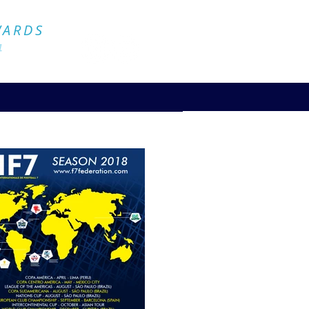
Official Website
WARDS
4