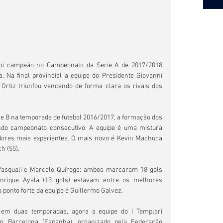
foi campeão no Campeonato da Serie A de 2017/2018 
a. Na final provincial a equipe do Presidente Giovanni 
 Ortiz triunfou vencendo de forma clara os rivais dos 
e B na temporada de futebol 2016/2017, a formação dos 
do campeonato consecutivo. A equipe é uma mistura 
dores mais experientes. O mais novo é Kevin Machuca 
h (55).
Pasquali e Marcelo Quiroga: ambos marcaram 18 gols 
nrique Ayala (13 gols) estavam entre os melhores 
 ponto forte da equipe é Guillermo Galvez.
em duas temporadas, agora a equipe do I Templari 
 Barcelona (Espanha), organizado pela Federação 