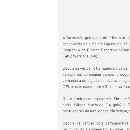
A formação genovesa de I Templari 
organizado pela Calcio Liguria na Itáli
Gronchi e do Diretor Esportivo Milton
Celtic Warriors (6-0).
Depois de vencer o Campeonato da Séri
Templários conseguiu vencer o segun
vencedora de jogadores jovens e joga
(19), o mais experiente é Guillermo Jauc
Os artilheiros da equipe são Simone 
cada. Wilson Machuca (14 gols) e E
pontuadores da temporada. Na defesa, o
Depois de vencer dois campeonatos 
participa do Campeonato Europeu em