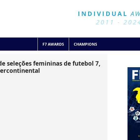
BALL 7
HISTORY
INDIVIDUAL
A
2011 - 2024
2011 - 202
F7 AWARDS
CHAMPIONS
 seleções femininas de futebol 7,
tercontinental