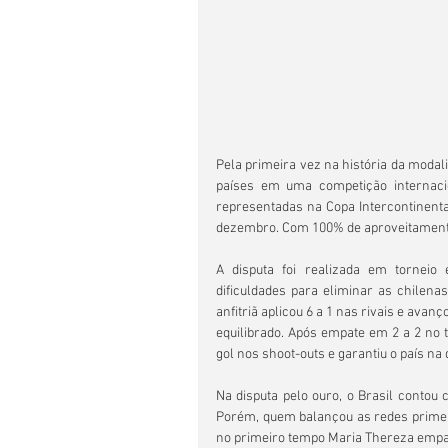
Pela primeira vez na história da moda
países em uma competição internacion
representadas na Copa Intercontinental,
dezembro. Com 100% de aproveitamento
A disputa foi realizada em torneio 
dificuldades para eliminar as chilenas
anfitriã aplicou 6 a 1 nas rivais e avanç
equilibrado. Após empate em 2 a 2 no 
gol nos shoot-outs e garantiu o país na 
Na disputa pelo ouro, o Brasil contou 
Porém, quem balançou as redes primeiro 
no primeiro tempo Maria Thereza empat