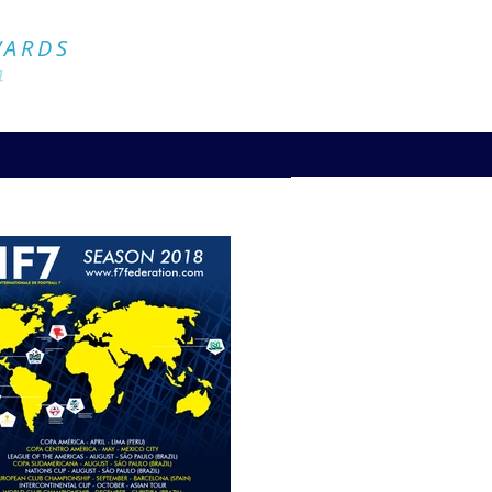
Official Website
WARDS
4