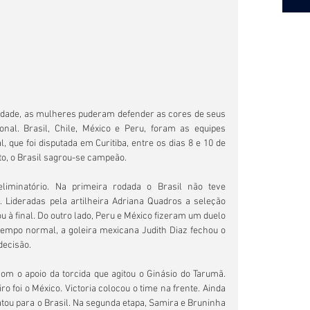
lidade, as mulheres puderam defender as cores de seus 
al. Brasil, Chile, México e Peru, foram as equipes 
 que foi disputada em Curitiba, entre os dias 8 e 10 de 
, o Brasil sagrou-se campeão.
eliminatório. Na primeira rodada o Brasil não teve 
. Lideradas pela artilheira Adriana Quadros a seleção 
ou à final. Do outro lado, Peru e México fizeram um duelo 
tempo normal, a goleira mexicana Judith Diaz fechou o 
decisão.
com o apoio da torcida que agitou o Ginásio do Tarumã. 
foi o México. Victoria colocou o time na frente. Ainda 
ou para o Brasil. Na segunda etapa, Samira e Bruninha 