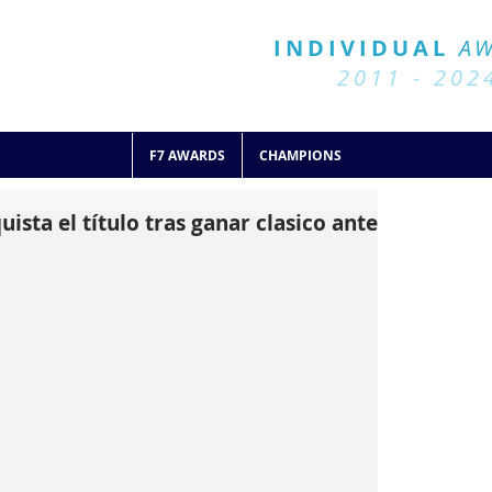
BALL 7
HISTORY
INDIVIDUAL
A
2011 - 2024
2011 - 202
F7 AWARDS
CHAMPIONS
sta el título tras ganar clasico ante