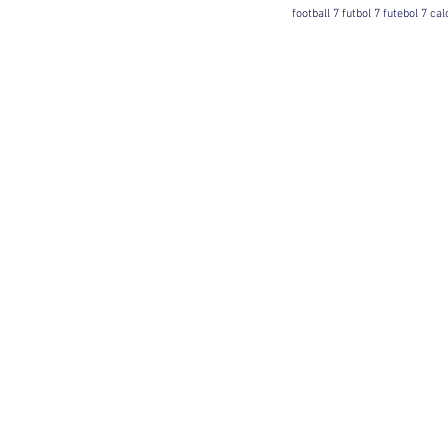
football 7 futbol 7 futebol 7 ca
Football 7 International