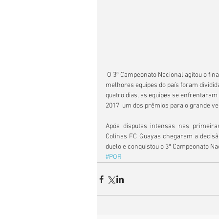
 O 3º Campeonato Nacional agitou o final de semana em Quito, capital do Equador. As 16 
melhores equipes do país foram dividid
quatro dias, as equipes se enfrentaram
2017, um dos prêmios para o grande v
Após disputas intensas nas primeir
Colinas FC Guayas chegaram a decisão
duelo e conquistou o 3º Campeonato Na
#POR