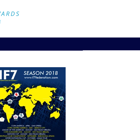
Official Website
WARDS
4