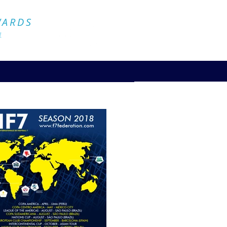
Official Website
WARDS
4