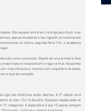
mpeão. Oito equipes entraram na briga pelo título, mas 
ntensas, apenas Academia e San Agustín se mantiveram 
mocionante na última segunda-feira (14), o Academia 
 lugar.
ecisão como surpresas. Depois de uma primeira fase 
 mata-mata e conquistaram a vaga na final. Na partida 
u ser mais eficiente e, mesmo com o equilíbrio do duelo, 
 com a taça de campeão.
a Liga das Américas estão abertas. A 3ª edição será 
ntre os dias 13 e 16 de julho. Qualquer equipe pode se 
 12 categorias. A expectativa é que 10 países estejam 
100 equipes. Junte seus amigos e participe.