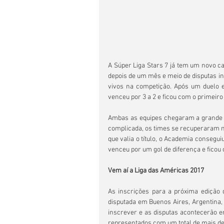
A Súper Liga Stars 7 já tem um novo ca
depois de um mês e meio de disputas i
vivos na competição. Após um duelo e
venceu por 3 a 2 e ficou com o primeiro
Ambas as equipes chegaram a grande d
complicada, os times se recuperaram no
que valia o título, o Academia consegui
venceu por um gol de diferença e ficou
Vem aí a Liga das Américas 2017
As inscrições para a próxima edição d
disputada em Buenos Aires, Argentina, e
inscrever e as disputas acontecerão em
representados com um total de mais de 