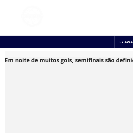
FOOTBALL 7
HISTO
2011 - 2024
F7 AWA
Em noite de muitos gols, semifinais são defin