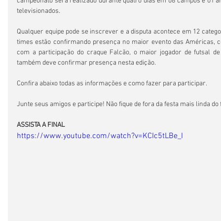
campeonato será realizado durante quatro dias em 08 campos e 01 ar
televisionados.
Qualquer equipe pode se inscrever e a disputa acontece em 12 categor
times estão confirmando presença no maior evento das Américas, co
com a participação do craque Falcão, o maior jogador de futsal de
também deve confirmar presença nesta edição.
Confira abaixo todas as informações e como fazer para participar.
Junte seus amigos e participe! Não fique de fora da festa mais linda do
ASSISTA A FINAL
https://www.youtube.com/watch?v=KCIc5tLBe_I