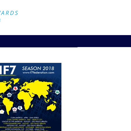
Official Website
WARDS
4