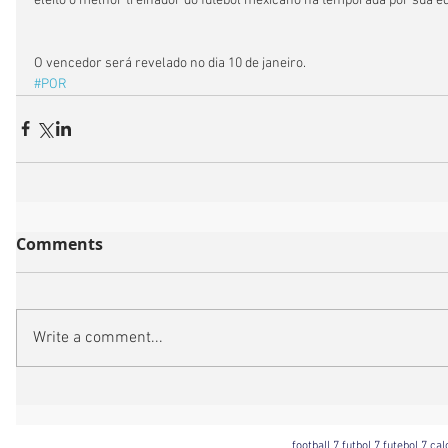
eleito o melhor treinador do futebol mexicano na temporada por sua eq
O vencedor será revelado no dia 10 de janeiro.
#POR
Comments
Write a comment...
football 7 futbol 7 futebol 7 ca
Football 7 International